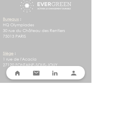
Bureaux
:
HQ Olympiades
30 rue du Château des Rentiers
75013 PARIS
Siège
:
1 rue de l'Acacia
27120 FONTAINE-SOUS-JOUY
©2023 par EVERGREEN
Vos objectifs
Moins et mieux consommer
Mieux acheter