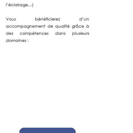
l’éclairage…)
Vous bénéficierez d’un
accompagnement de qualité grâce à
des compétences dans plusieurs
domaines :
1)
la fin des tubes fluorescents T5 et T8
avec une durée de vie de plus de 20
000 heures ainsi que la fin des lampes
fluorescentes compactes a
vec une
durée de vie de plus de 20 000 heures
prendront effet au
24 août 2023
2) la fin des capsules halogènes
à
culot G9 G4 GY 6.35 au
31 août 2
023